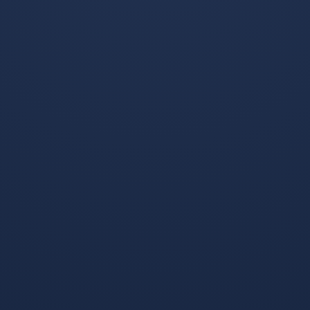
开云-当医疗组搀扶他穿越混合采访区
时，记者们突然集体沉默。湿透的10
号球衣贴在背上，暴露出去年手术留
下的27厘米疤痕。通道尽头电子屏滚
动着刚更新的欧冠射手榜，他的名字
雷火电竞在线-拜仁封神夜！数据铁幕
首次跌出前二十——这个瞬间被美联
锁死姆巴佩，欧冠登顶的终极密码
社记者拍下，成为次日报纸头版《诸
神的黄昏从一道裂缝开始》。
雷火电竞平台APP-亚平宁月光下的叹
息：当蓝色浪漫遇冷酷高卢铁蹄
随机文章