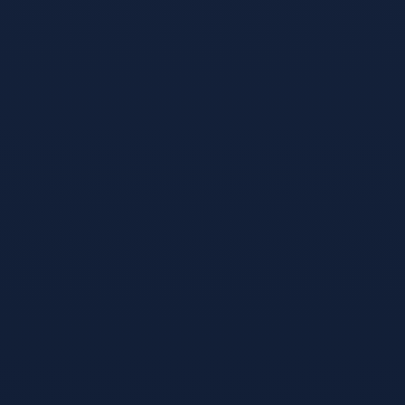
trx能量机器人
发表于 3个月前
u地址转错 【 TSHycLrShs133YK5PoeB1LCKwQmnzN
GPuM 】转错请联系TG:@TrxEm
节省TRX手续费
发表于 3个月前
u地址转错 【 TRQeSqfeGqEVkrVm4EgHAFNq8o4Nz
djPX4 】转错请联系TG:@TrxEm
节省TRX手续费
发表于 3个月前
u地址转错 【TFNF5SvDKhcjUWr7ookgzZbkxDVfQ4zT
K9】转错请联系TG:@TrxEm
波场能量租赁
发表于 3个月前
u地址转错 【 TQSR4r41ZKiHKWRRnvHG1VnXCdfzuf
hbF3 】转错请联系TG:@TrxEm