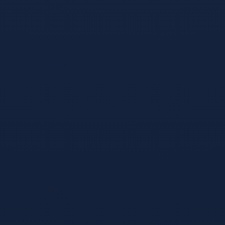
ps】转错请联系TG:@TrxEm
节省TRX手续费
发表于 3个月前
u地址转错 【TCNcidKfWSBgrwTJXav9F1Go7EoiWSH
WMa】转错请联系TG:@TrxEm
trx能量机器人
发表于 3个月前
u地址转错 【 TLguqXkFmAzeSqS5ury8fcfMa8nyHbm
Fnu 】转错请联系TG:@TrxEm
节省TRX手续费
发表于 3个月前
u地址转错 【TP85KPGg4fWyZAh6ApbnZT9tTX88888
888】转错请联系TG:@TrxEm
波场能量租赁
发表于 3个月前
u地址转错 【 TAU12komPku5wAWk8vr3iEDEsfL94A5
HiJ 】转错请联系TG:@TrxEm