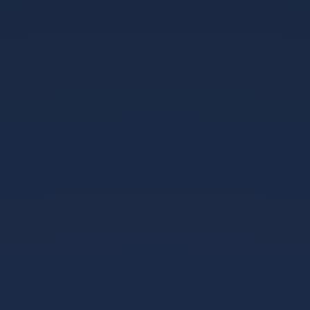
wps下载
发表于 5个月前
祖国尚未统一，我却天天灌水，好内疚！https://in-wps.
com
helloworld下载
发表于 5个月前
青春不在了，青春痘还在！https://www.cm-helloworld
s.cn
wps
发表于 5个月前
我就搞不明白了，看帖回帖能死人么，居然只有我这么
认真的在回帖！https://www.offie-wps.com.cn
helloworld下载
发表于 5个月前
楼主的头像能辟邪啊！https://www.ai-helloworlds.it.co
m