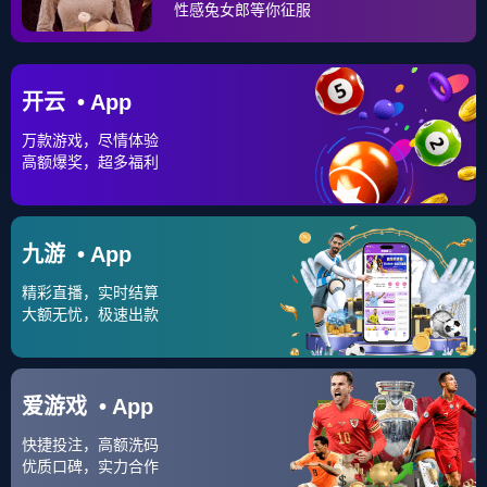
德国队赖以成名的纪律性、整体性与意志力，仿佛在温布利
喧嚣的声浪中悄然瓦解。这场失利带来的震荡波，远超一场
比赛的胜负本身。
它犹如一面残酷的照妖镜：
人才流失之痛加剧：贝林厄姆在英格兰阵中的核心作用，哈
兰德在曼城的大杀四方（虽非此役），无时无刻不在刺痛着
德甲球迷和俱乐部管理层的神经。德国/德甲顶尖的年轻才俊
正以前所未有的速度被英超豪门瓜分。青训体系能否持续产
出顶级天才？如何留住这些“半成品”直至其成长为顶梁柱？这
成为悬在德国足球头顶的达摩克利斯之剑。
战术理念的反思：高举传控大旗的弗里克，其战术在面对英
格兰这种兼具冲击力、身体对抗和快速转换的现代踢法时，
显得应对乏力。是固守传统，还是拥抱变革？德国足球的战
术哲学正经历着前所未有的拷问。心理防线的动摇：接连在
世界大赛和关键对局中折戟，昔日“大赛之王”的光环已然褪
色。