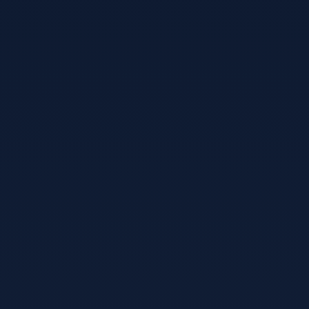
联赛的新赛季大幕已然拉开，其开局之胶着、竞争之惨烈，
堪称近年来罕见。而英格兰击败德国这场看似遥远的风波，
其带来的微妙情绪波动和潜在连锁反应，正成为意甲这锅沸
汤中意外投入的一把薪柴。
三强争霸，已然进入“窒息”节奏。国际米兰，卫冕冠军的雄心
在劳塔罗·马丁内斯持续高效的致命一击中展露无遗。阿根廷
前锋新赛季状态火热，场均接近1球的恐怖效率，是国米冲击
王座最锋利的矛。卢卡库的远走与哲科的年龄，为锋线深度
埋下隐忧。小因扎吉治下的蓝黑军团，整体性和战术执行力
依然顶级，但双线作战的强度，将是最大考验。
AC米兰，红黑色的血液里永远流淌着进攻的基因。莱奥，这
位葡萄牙边锋如同永动机般的冲击力，是撕开任何防线的利
器。新援的融入速度、吉鲁老而弥坚的支点作用，以及皮奥
利如何平衡激情进攻与防守稳固，将决定他们能否夺回失落
不久的意甲王冠。特奥的边路走廊与托纳利（若留队）的中
场调度，是攻防转换的关键枢纽。
尤文图斯，老妇人经历短暂沉浮后，在阿莱格里回归的第二