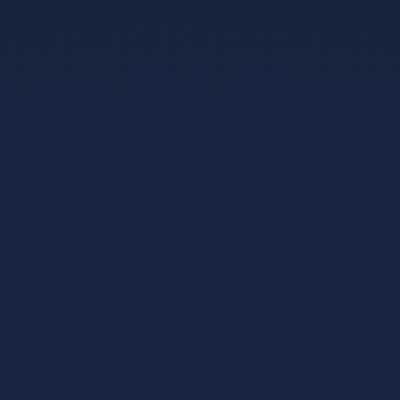
快连VPN
发表于 5个月前
收藏了，怕楼主删了！https://vpn-kuailian.it.com
有道翻译
发表于 5个月前
每次看到楼主的帖子都有惊吓！https://fanyi-youdao.it.
com
有道翻译下载
发表于 5个月前
无图无真相！https://www.zh-youdao.it.com
WPS官网
发表于 5个月前
白富美？高富帅？https://www.office-wps.it.com
wps下载
发表于 5个月前
楼主好聪明啊！https://www.me-wps.cn