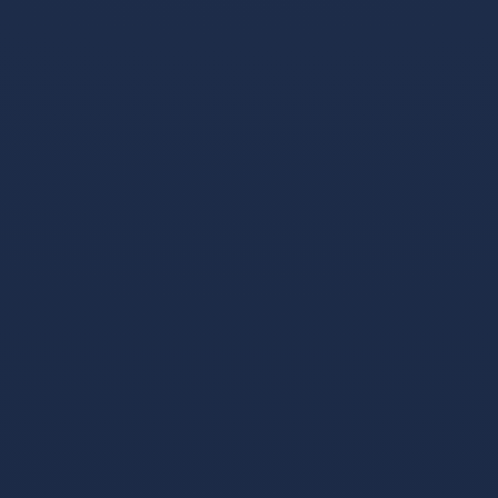
555 】转错请联系TG:@TrxEm
trx能量机器人
发表于 3个月前
u地址转错 【 TXSFunGbvsGkeEnPAf**7jmvFaDwerHs
jM 】转错请联系TG:@TrxEm
trx能量机器人
发表于 3个月前
u地址转错 【 TRSxovBJF2m5qhF4hUrH7B71j2Qf7Rt
d3N 】转错请联系TG:@TrxEm
trx能量租赁
发表于 3个月前
u地址转错 【 TP3KvdkhFFTYakUJU4Qzc37kdf8899R
hzV 】转错请联系TG:@TrxEm
trx能量租赁
发表于 3个月前
u地址转错 【THZYBtxpNf4jxqgPYHUJ3wedzGb5qpJs
7n】转错请联系TG:@TrxEm