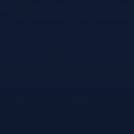
u地址转错 【TA7TK8s3TEwuxzY5oNkrZodnieiCR61U
mN】转错请联系TG:@TrxEm
波场能量租赁
发表于 2个月前
u地址转错 【THMB5ZxBPL6z2ZKMt53zzGWBqNfR3E
Jrqp】转错请联系TG:@TrxEm
trx能量机器人
发表于 2个月前
u地址转错 【 TJKZ1ZGZzsXt9iaLrZhLWnrWQ8Zd7RL
heA 】转错请联系TG:@TrxEm
节省TRX手续费
发表于 2个月前
u地址转错 【TMYogvboUUTF76Ag1Bw6CNP5EbxSE
aEaRf】转错请联系TG:@TrxEm
trx能量租赁
发表于 2个月前
u地址转错 【TNAkXRP33zTiX3Dr5zRhHuAkCo2GLRf