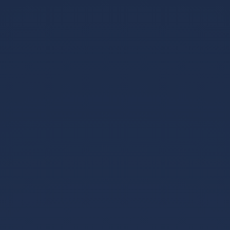
wps官网下载
发表于 5个月前
楼主是我最崇拜的人！https://pcs-wps.com.cn
helloworld
发表于 5个月前
谢谢楼主的分享！https://org-helloworld.com
wps
发表于 5个月前
感觉不错！https://cm-wps.net
helloworld官网
发表于 5个月前
强，我和我的小伙伴们都惊呆了！https://cc-helloworld
s.org
helloworld下载
发表于 5个月前
文章写太挺好了，真的值得推荐https://www.cm-hellow
orld.cn