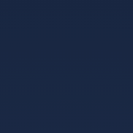
有道翻译官网
发表于 5个月前
楼主很有艺术范！https://www.zh-youdao.it.com
快连VPN下载
发表于 5个月前
写的太好啦，评论一个https://kuailian-pc.it.com
WPS
发表于 5个月前
楼主的头像是本人吗？https://p-wps.it.com
有道翻译官网
发表于 5个月前
顶顶更健康！https://www.zh-youdao.it.com
WPS官网
发表于 5个月前
强，我和我的小伙伴们都惊呆了！https://www.w-wps.it.
com