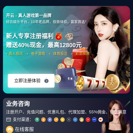
首页
体育新闻
正文
开云APP-欧洲足坛双重风暴！德国战车
熄火引爆连锁反应，亚平宁争冠乱局再
添薪柴
雷火电竞
2025-08-14
阅读:1522
评论:178
⚽️?温布利的重锤与战车的裂痕伦敦的雨夜，温布利大球场灯
光刺破苍穹，却未能照亮日耳曼战车的归途。终场哨响，记分牌上
的比分冰冷刺眼——英格兰2：0德国。这绝非一场普通的欧国联小
组赛较量，它更像一记精准重锤，狠狠砸在欧洲足坛最引以为傲的
精密机器...
⚽️?
温布利的重锤与战车的裂痕
伦敦的雨夜，温布利大球场灯光刺破苍穹，却未能照亮日耳
曼战车的归途。终场哨响，记分牌上的比分冰冷刺眼——英