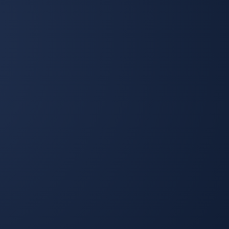
次呈现物理意义的崩解。慢镜头里基耶利尼
了更多的期待和悬念。虽然新援刚刚加盟不
⚽️?温布利的重锤与战车的裂痕伦敦的雨
踉跄的鞋钉，在雨水中犁出三道绝望的刻
久，但他的适应能力已经让俱乐部和球迷们
夜，温布利大球场灯光刺破苍穹，却未能照
痕。更残酷的隐喻发生...
对他的未来表现充满了信心。这位新援的到
亮日耳曼战车的归途。终场哨响，记分牌上
来，极大增强了瓦赫达队的整体实力。瓦赫
的比分冰冷刺眼——英格兰2：0德国。这绝
达俱乐部作为摩洛哥国内的顶级球队之一，
非一场普通的欧国联小组赛较量，它更像一
雷火电竞简介-奥地利乒乓球队强势比利时乒乓球队，奥恰洛夫爆发神勇的简单介绍
近年来在非洲赛场上也有着不小的影响力。
记精准重锤，狠狠砸在欧洲足坛最引以为傲
1、迪米特里·奥恰洛夫，德国乒乓球界的年
球队的阵容素质和比赛表现一直备受关注，
的精密机器上，震得整个德甲乃至欧陆足坛
轻新星，以其独特的技能和战术在国际赛场
尤其是面对即将到来的世俱...
嗡嗡作响。诺伊尔，这位曾经被誉为“门线巨
上崭露头角出生于1988年9月2日，身高183
人”的传奇，罕见地成为了背景板。面对英格
米，体重71公斤的奥恰洛夫，以其精湛的乒
兰疾风骤雨般的快速反击和高位逼抢，他赖
最近发表
乓球技艺在国际赛事中赢得了一席之地奥恰
以成名的“门卫”角色仿佛被无情肢解。萨卡
洛夫的发球方式别具一格，采用正反手下蹲
与贝林厄姆，这两位兼具速度、技术与冲击
雷火电竞入驻-蓝衣军团折戟底格里斯河，凯恩孤掌
式发球，别称“潜水艇式”，这成为了他比赛
力的年轻风暴核心...
鸣，伊拉克钢铁防线书写世界杯最冷逆袭
中的标志性动作他的反手能力极为出色，无
论是。 2、2021年5月19日，奥恰洛夫入选
雷火电竞充值-德容的棋盘，泰国的闪电，当B组冷门
德国乒乓球队参加东京奥运会男团男单比赛
为必然的唯一
名单2021年7月29日，在东京奥运会乒乓球
雷火电竞官网-沙漠之狐的咆哮，2026世界杯H组突
男单半决赛中，奥恰洛夫以34不敌马...
斯完胜塞尔维亚，苏亚雷斯用速度撕裂钢铁防线
雷火电竞网站-阿尔卑斯之矛刺穿斗牛士荣光，哈基