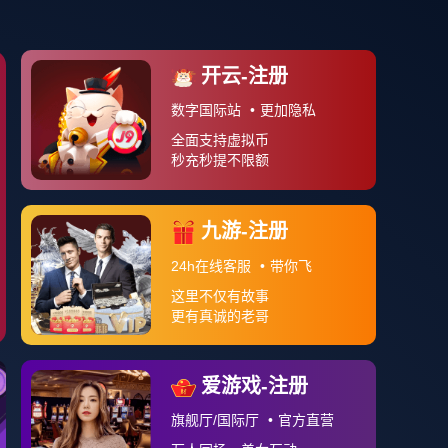
随机文章
雷火电竞充值-孤星闪耀，加维的攻守变奏曲，卡塔
如何在世界杯争冠关键战中险胜印度
雷火电竞合作-幽灵哈登隔空点燃赛场，那记二十年
熄的隔扣
雷火电竞app-铁壁之夜，巴黎雨战中，巴斯托尼如何
沉默艺术改写意葡战局
雷火电竞官网-孤星耀世，范戴克铁血统领，喀麦隆
胜日本改写世界杯争冠格局
雷火电竞网站-（推荐）
雷火电竞app-北京队轻取凯尔特人，哈登带队取胜
雷火电竞网址-东北橘色风暴，席卷达拉斯！吉林队
冠胜出独行侠，哈登一手掌控比赛走势
雷火电竞官网-包含英国乒乓球队完胜奥地利乒乓球
，樊振东送出助攻的词条
雷火电竞亚洲先驱-赛道弧线与球场魔咒，当迪巴拉