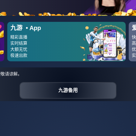
的
476
2026.04.24 分类：
雷火电竞
2秒，福克斯一次变向晃飞防守人，在三人合围之下，以一个匪夷所思的角度将
规，那一刻，鹈鹕队的领先优势被扩大到17分,整个球馆仿佛被冰封。 这，就
行走的...
引擎的圣歌，当赛道轰鸣遇见绿茵绝杀
雷
在夜幕下化作一条流淌着光与热的狭窄血管,轮胎尖叫，撕破咸湿的地中海空
纳裔车手科菲·门萨，正将油门踏板更深地踩向碳纤维地板，他的头盔内，除
队无线电冷静的指令，还悄悄混入另一个声音——来自祖国心脏的搏动。 “比
505
2026.04.19 分类：
直播下载
多了……” 耳机里，解说员的声音因紧张而嘶哑。 这是一场双重意义上的“街道
界一级方程式最险峻、最不容有失的街道赛道；在他耳中，是另一条看不见
，连...
雷火电竞入驻-赛场几何学，当莫德里奇的黄金中场在巴林直道上演时空折叠
西”背后，一场跨越维度的体育权力交接 引擎的咆哮在巴林沙漠的夜空下撕裂空
揭幕战正驶向最灼热的段落，转播镜头忽然切到了场边一位特殊观众——卢卡·莫德里
场大师深邃的目光，没有追随领先的红牛赛车，而是凝望着维修站通道那片有序
553
2026.04.17 分类：
雷火电竞
远在伦敦，一场震动足坛的收购案接近尾声：“沙特资本终结切尔西的阿布时
两件事，却在体育哲学的顶点悄然邂逅——它们共同诠释了现代竞技场最残酷
真正...
雷火电竞网站-破圈对决，当NBA季后赛的战术博弈，照亮加纳关键战的突围之路
尔特人在NBA季后赛中展开战术与意志的巅峰对决时,远在足球场上的加纳国
定世界杯出线命运的关键战役磨刀霍霍——对手是皇家贝蒂斯风格的强劲挑战
关联的赛事，却在精神内核上达成了惊人的共鸣：都是关于逆境突围、战术博弈