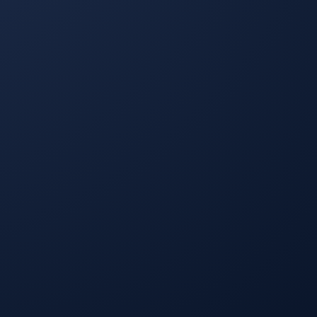
领衔瑞士军团，以碾压之势登顶世界杯头名之战
雷火电竞合作-极光刺穿美索不达米亚，德容的闪电
，让挪威在沙漠风暴中抢占先机
雷火电竞app-北境风暴席卷东瀛，芬兰的闪电战，与
鲁在G组刻下的唯一印记
雷火电竞-里斯本雨夜，一剑封喉，2026世界杯H组
死战，葡萄牙读秒绝杀塞尔维亚，吉鲁的复仇与老
的最后一舞
雷火电竞亚洲先驱-1.直接型，唯一的光，2026世界
E组，乌拉圭破厄，库尔图瓦封神
雷火电竞亚洲先驱-唯一之战，2026世界杯C组焦点
，波兰碾压泰国，德容铸就防守铁幕
雷火电竞app-当东方战鼓遇上欧洲锋线，美加墨世界
焦点战中的印度奇迹与吉鲁绝唱
标签列表