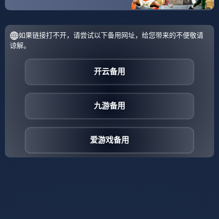
扫一扫在手机阅读、分享本文
上一篇：
雷火电竞官网-猛龙vs火箭，东西部强队交锋谁更有机会获胜？
下一篇：
雷火电竞简介-蒙特卡洛大师赛鏖战澳网，鲁德扛起全队
相关阅读
雷火电竞app-北境风暴席卷东瀛，芬兰的闪电战，与吉鲁在G组刻下的唯一印记
2026年6月的横滨国际竞技场,被一场来自北欧的寒流彻底冻
结，当终场哨声响起，记分牌定格在“芬兰 4：1 日本”时，整个
G组的格局在这一刻被撕开了一道不可逆的裂口，这不是一场
普通的胜利，而是一场关于“唯一性”的宣言——芬兰用一场教
雷火电竞亚洲先驱-1.直接型，唯一的光，2026世界杯E组，乌拉圭破厄，库尔图瓦封神
科书级的大胜，向世界证明了他们不是黑马，而是这片赛场上
悬念型：《当神扑遇上绝杀：2026E组唯一剧本，乌拉圭踏过
唯一的冷血猎手。 唯一的战术奇观：把“快速反击”刻进基因 芬
厄瓜多尔，门神库尔图瓦的孤独表演》 哲学型：《唯一性即偶
兰人没有巴西式的花活,没有西班牙式的催眠控球，他们有的是
然性：库尔图瓦的十指关，与乌拉圭在E组的唯一出路》 诗意