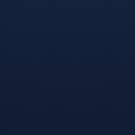
全新的起点。在经历了几次令人难忘的比赛后，海湾者队的实
力已经得到了广泛的认可。但本赛季的焦点战役，无疑是他们
与最强对手的对决，这场比赛不仅关乎胜负，更代表着队伍能
雷火电竞平台APP-亚平宁月光下的叹息：当蓝色浪漫遇冷酷高卢铁蹄
否冲破历史的局限，打破对手的挑战，走向新的高峰。赛季开
始以来，西雅图海湾者在联赛中的表现一直令人印象深刻。球
圣西罗的雨夜像被捅穿的葡萄酒囊，深红液体浸透绿茵。当终
队在进攻端的火力迅猛，而防守端则显得日渐稳固。教练的精
场哨割裂空气，特奥·埃尔南德斯砸向草皮的拳头震起水花，
湛战术与球员们日积月累的默契，使得这支球队逐渐展现出强
而多纳鲁马凝视记分牌的侧影，成为亚平宁半岛最疼痛的注脚
大的竞争力。尤其是在最近几场比赛中，海湾者展现了...
——0:2。这不是普通败北，是文艺复兴雕塑被攻城锤碾碎的
雷火电竞官网-摩洛哥瓦赫达新援适应良好，世俱杯表现备受期待
悲鸣。法国队的进球如同精密钟表机芯的咬合。第37分钟，格
列兹曼在中场线突然变奏的脚踝翻转，像手术刀划开蓝色丝绒
随着全球足球赛事的逐渐恢复，世界各大俱乐部的竞争也愈加
幕布。当皮球穿透三人防线抵达姆巴佩脚下时，意大利链式防
激烈。在这个背景下，摩洛哥瓦赫达足球俱乐部迎来了一位备
守首次呈现物理意义的崩解。慢镜头里基耶利尼踉跄的鞋钉，
受瞩目的新援。这位新援的加盟，不仅为球队注入了新鲜的血
在雨水中犁出三道绝望的刻痕。更残酷的隐喻发生...
液，也为即将到来的世俱杯注入了更多的期待和悬念。虽然新
援刚刚加盟不久，但他的适应能力已经让俱乐部和球迷们对他
开云APP-欧洲足坛双重风暴！德国战车熄火引爆连锁反应，亚平宁争冠乱局再添薪柴
的未来表现充满了信心。这位新援的到来，极大增强了瓦赫达
⚽️?温布利的重锤与战车的裂痕伦敦的雨夜，温布利大球场灯
队的整体实力。瓦赫达俱乐部作为摩洛哥国内的顶级球队之
光刺破苍穹，却未能照亮日耳曼战车的归途。终场哨响，记分
一，近年来在非洲赛场上也有着不小的影响力。球队的阵容素
牌上的比分冰冷刺眼——英格兰2：0德国。这绝非一场普通的
质和比赛表现一直备受关注，尤其是面对即将到来的世俱...
欧国联小组赛较量，它更像一记精准重锤，狠狠砸在欧洲足坛
最引以为傲的精密机器上，震得整个德甲乃至欧陆足坛嗡嗡作