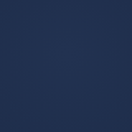
提交评论
香蕉影院
发表于 9个月前
这么好的帖子，应该加精华！https://www.xjtv1.com
2K电影
发表于 9个月前
世界末日我都挺过去了，看到楼主我才知道为什么上帝
留我到现在！https://www.2kdy.com
搜狗官网
发表于 4个月前
这篇文章真是让人受益匪浅！https://im-sogou.com