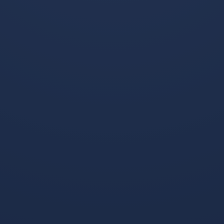
节省TRX手续费
发表于 2个月前
u地址转错 【 TUZshzQrZcxKF8rCG3eCo5Ecyq33333
333 】转错请联系TG:@TrxEm
波场能量租赁
发表于 1个月前
u地址转错 【TDyymy9bVUtBKKmDJeem5jYjSQiJg3y
M7i】转错请联系TeleGram:【@TrxEm】
雷火电竞
268
0
文章数
评论数