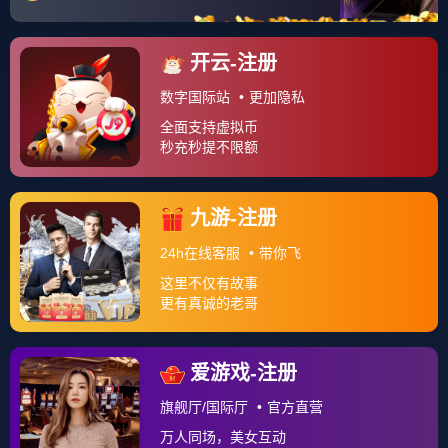
3、瑞典世界冠军卡尔森则顶住压力，31淘汰男单二号种子斯
洛文尼亚的达科，强势晋级 此外，张本智和桥本帆乃香郑怡
静杜。