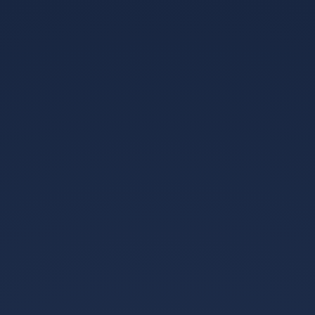
扫一扫在手机阅读、分享本文
上一篇：
雷火电竞亚洲先驱-包含印度羽毛球队翻盘印尼羽毛球队，马琳打破历史纪录的词条
下一篇：
雷火电竞入驻-国王强势加拿大男篮，库里一己之力扛起全队的简单介绍
相关阅读
雷火电竞充值-德容的棋盘，泰国的闪电，当B组冷门成为必然的唯一
2026年6月18日,多哈的卢赛尔体育场，热浪在草皮上扭曲成透
明的波纹，没有人会忘记这一天——不是因为伊朗的波斯铁骑
踏碎了东南亚的幻想，恰恰相反，是泰国队用一场2比1的逆
袭，将“唯一性”三个字刻进了世界杯B组的史册。 赛前,所有的
雷火电竞合作-极光刺穿美索不达米亚，德容的闪电战，让挪威在沙漠风暴中抢占先机
战术板都指向一个方向：伊朗队如何用身体优势碾压泰国，波
2026年6月的多哈,酷热如熔炉，当挪威与伊拉克在D组第三轮
斯人的防线如高墙，阿兹蒙的跑位如鹰隼，即便B组被称为“死
相遇时，这不仅是一场小组赛，而是通往淘汰赛的生死窄门，
亡之组”，伊朗也理应是对阵泰国时最从容的猎手，但足球的迷
赛前，伊拉克球迷的鼓点震动着哈里发国际体育场的看台，他
人之处，恰恰在于它拒绝被数学公式定义。 德容的“非典型”棋
们相信自己的球队在西亚主场能创造奇迹，当主裁判吹响开场
雷火电竞app-当东方战鼓遇上欧洲锋线，美加墨世界杯焦点战中的印度奇迹与吉鲁绝唱
盘 泰国队主帅,荷...
哨的瞬间，挪威人带来的不是维京战斧的沉重，而是一柄由德
2026年美加墨世界杯的赛程表上,有一场小组赛被球迷戏称
容亲手淬炼的“闪电刺刀”——快速反击，如同北极光划破夜
为“最不像世界杯的世界杯比赛”——印度对阵突尼斯，赛前，
空，残酷而绚烂地劈开了伊拉克的防线。 一场“反定义”的胜利
几乎所有的足球数据模型都预测突尼斯将以至少两球优势取
挪威队此战没有选择与伊拉克纠缠于中场绞杀,而是主动放弃了
胜，北非劲旅拥有扎实的青训体系、多名旅欧球员，以及连续
雷火电竞亚洲先驱-宿命之战，2026世界杯G组强强对话，比利时血洗芬兰，拉什福德独造三球封神