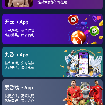
4、张本智和以118先下一城，展现了世界顶级选手的实力尽
管陈俊 瑞典名将特鲁斯·莫雷加德在男单首轮比赛中，展现了
他的实力与。