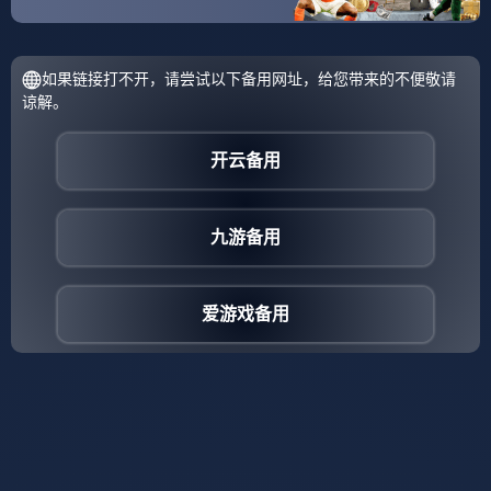
版权声明
本文仅代表作者观点，不代表百度立场。
本文系作者授权百度百家发表，未经许可，不得转载。
分享：