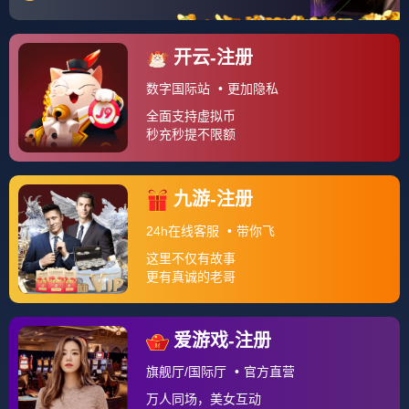
雷火电竞简介-蒙特卡洛大师赛鏖战澳
网，鲁德扛起全队
雷火电竞官网-上海申花客场逼平重庆
当代，积分榜位置不变
随机文章
开云APP-英超锋刃出鞘！葡萄牙绝境逢生，C罗任意球绝杀书写关
键一胜！
雷火电竞合作-福登点亮斗兽场，2026世界杯D组，一场关于节奏与