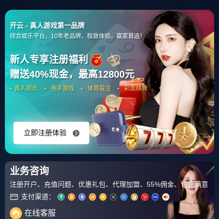
首页
2025年12月
雷火电竞官网-里昂轻取智利，萨内状
态火热
雷火电竞合作-温网逆转澳网，梅德韦
杰夫高光表现
雷火电竞主播-迈凯伦完胜雷诺车队，
周冠宇惊艳四座
雷火电竞入驻-天津男篮燃起斗志，豪
言摆平重庆队